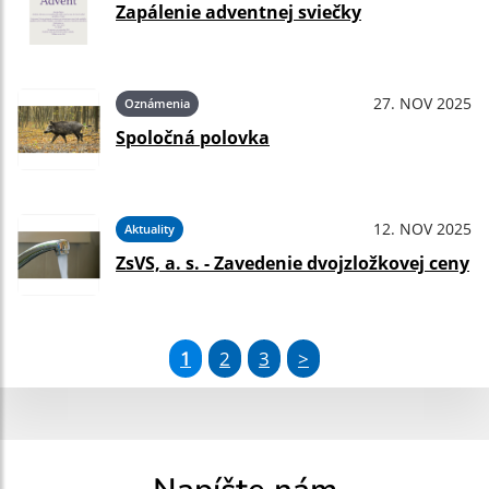
Zapálenie adventnej sviečky
27. NOV 2025
Oznámenia
Spoločná polovka
12. NOV 2025
Aktuality
ZsVS, a. s. - Zavedenie dvojzložkovej ceny
1
2
3
>