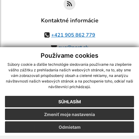
Kontaktné informácie
+421 905 862 779
ouo@post.sk
Používame cookies
Súbory cookie a ďalšie technológie sledovania používame na zlepšenie
vášho zážitku z prehliadania našich webových stránok, na to, aby sme
využite možnosť získavania aktuálnych informácií s využitím RSS
,
vám zobrazovali prispôsobený obsah a cielené reklamy, na analýzu
CMS systém (redakčný) systém ECHELON 2,
Mapa stránok
,
web portál
,
návštevnosti našich webových stránok a na pochopenie toho, odkiaľ naši
návštevníci prichádzajú.
webhosting
,
webex.digital, s.r.o.
,
domény
,
registrácia domény
,
spoločnosť webex.digital, s.r.o.
,
technický prevádzkovateľ
SÚHLASÍM
Posledná aktualizácia:
05.08.2026
Zmeniť moje nastavenia
Vytlačiť stránku
|
Vyhlásenie o prístupnosti
Autorské práva
|
Cookies
Odmietam
.
.
.
.
.
.