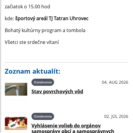
začiatok o 15.00 hod
kde:
športový areál TJ Tatran Uhrovec
Bohatý kultúrny program a tombola
Všetci ste srdečne vítaní
Zoznam aktualít:
04. AUG 2026
Oznámenia
Stav povrchových vôd
02. JÚL 2026
Oznámenia
Vyhlásenie volieb do orgánov
samosprávy obcí a samosprávnych