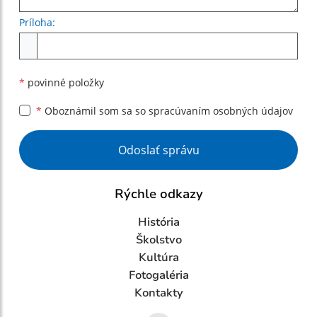
Príloha:
Príloha
*
povinné položky
*
Oboznámil som sa so
spracúvaním osobných údajov
Google reCaptcha Response
Odoslať správu
Rýchle odkazy
História
Školstvo
Kultúra
Fotogaléria
Kontakty