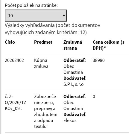
Počet položiek na stránke:
Hľadať v:
Výsledky vyhľadávania (počet dokumentov
vyhovujúcich zadaným kritériám: 12)
Typ dátumu:
Číslo
Predmet
Zmluvná
Cena celkom (s
strana
DPH)*
Dátum od:
20262402
Kúpna
Odberateľ
:
38980
zmluva
Obec
Omastiná
Dátum do:
Dodávateľ
:
S.P.I., s.r.o
Suma od:
č. Z-
Zabezpeče
Odberateľ
:
0
O/2026/TZ
nie zberu,
Obec
KO/_09 :
prepravy a
Omastiná
zhodnoteni
Dodávateľ
:
Suma do:
a odpadu
Elekos
textilu