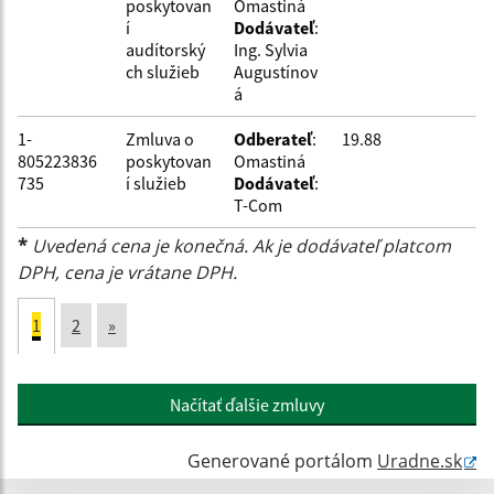
poskytovan
Omastiná
í
Dodávateľ
:
audítorský
Ing. Sylvia
ch služieb
Augustínov
á
1-
Zmluva o
Odberateľ
:
19.88
805223836
poskytovan
Omastiná
735
í služieb
Dodávateľ
:
T-Com
*
Uvedená cena je konečná. Ak je dodávateľ platcom
DPH, cena je vrátane DPH.
1
2
»
Načítať ďalšie zmluvy
Generované portálom
Uradne.sk