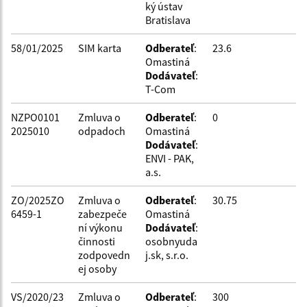
ký ústav
Bratislava
58/01/2025
SIM karta
Odberateľ
:
23.6
Omastiná
Dodávateľ
:
T-Com
NZPO0101
Zmluva o
Odberateľ
:
0
2025010
odpadoch
Omastiná
Dodávateľ
:
ENVI - PAK,
a.s.
ZO/2025ZO
Zmluva o
Odberateľ
:
30.75
6459-1
zabezpeče
Omastiná
ní výkonu
Dodávateľ
:
činnosti
osobnyuda
zodpovedn
j.sk, s.r.o.
ej osoby
VS/2020/23
Zmluva o
Odberateľ
:
300