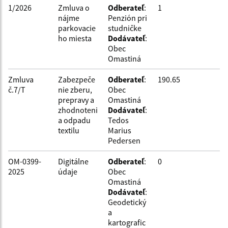
1/2026
Zmluva o
Odberateľ
:
1
Filtrovať
Reset
nájme
Penzión pri
parkovacie
studničke
ho miesta
Dodávateľ
:
Obec
Omastiná
Zmluva
Zabezpeče
Odberateľ
:
190.65
č.7/T
nie zberu,
Obec
prepravy a
Omastiná
zhodnoteni
Dodávateľ
:
a odpadu
Tedos
textilu
Marius
Pedersen
OM-0399-
Digitálne
Odberateľ
:
0
2025
údaje
Obec
Omastiná
Dodávateľ
:
Geodetický
a
kartografic