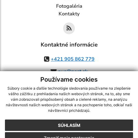
Fotogaléria
Kontakty
Kontaktné informácie
+421 905 862 779
ouo@post.sk
Používame cookies
Súbory cookie a ďalšie technológie sledovania používame na zlepšenie
vášho zážitku z prehliadania našich webových stránok, na to, aby sme
využite možnosť získavania aktuálnych informácií s využitím RSS
,
vám zobrazovali prispôsobený obsah a cielené reklamy, na analýzu
CMS systém (redakčný) systém ECHELON 2,
Mapa stránok
,
web portál
,
návštevnosti našich webových stránok a na pochopenie toho, odkiaľ naši
návštevníci prichádzajú.
webhosting
,
webex.digital, s.r.o.
,
domény
,
registrácia domény
,
spoločnosť webex.digital, s.r.o.
,
technický prevádzkovateľ
SÚHLASÍM
Posledná aktualizácia:
05.08.2026
Zmeniť moje nastavenia