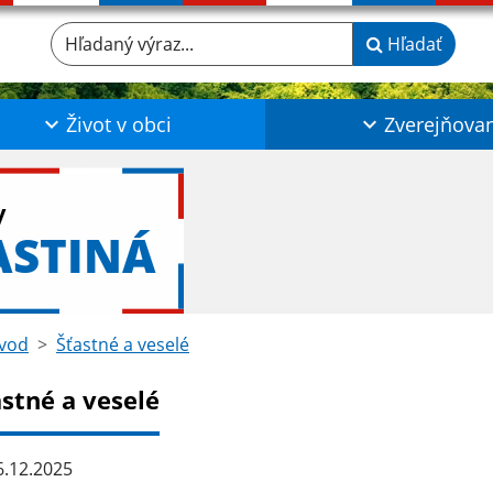
Hľadaný výraz...
Hľadať
Život v obci
Zverejňova
y
ASTINÁ
vod
Šťastné a veselé
astné a veselé
.12.2025