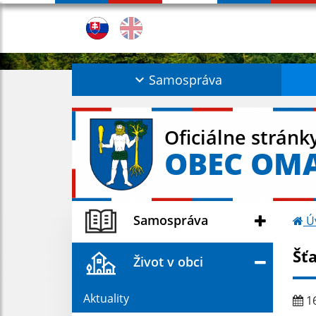
Samospráva
Oficiálne stránk
OBEC OM
Samospráva
Ú
Šť
Život v obci
Aktuality
16