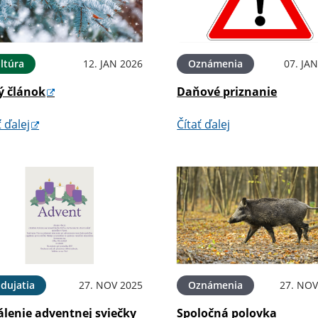
ltúra
12. JAN 2026
Oznámenia
07. JA
ý článok
Daňové priznanie
ť ďalej
Čítať ďalej
dujatia
27. NOV 2025
Oznámenia
27. NOV
álenie adventnej sviečky
Spoločná polovka