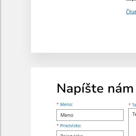
Číta
Napíšte nám
Meno
Priezvisko
E-mailová adresa
*
Meno:
*
Te
*
Priezvisko: