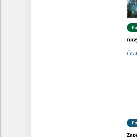
Ku
nov
Číta
Po
Zap