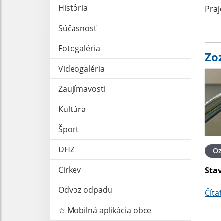
História
Praj
Súčasnosť
Fotogaléria
Zo
Videogaléria
Zaujímavosti
Kultúra
Šport
DHZ
O
Cirkev
Sta
Odvoz odpadu
Číta
☆ Mobilná aplikácia obce