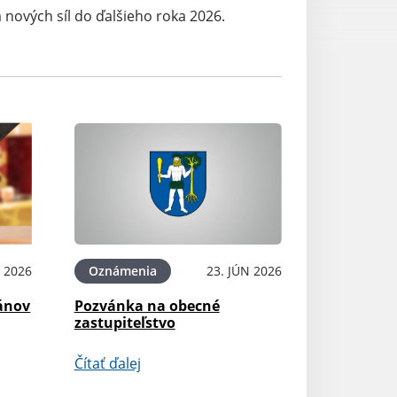
nových síl do ďalšieho roka 2026.
L 2026
Oznámenia
23. JÚN 2026
gánov
Pozvánka na obecné
zastupiteľstvo
Čítať ďalej