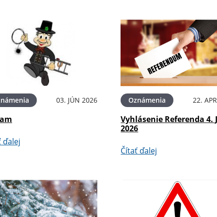
známenia
03. JÚN 2026
Oznámenia
22. APR
nam
Vyhlásenie Referenda 4. 
2026
ť ďalej
Čítať ďalej