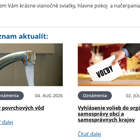
em Vám krásne vianočné sviatky, hlavne pokoj a načerpania 
znam aktualít:
známenia
04. AUG 2026
Oznámenia
02. JÚ
v povrchových vôd
Vyhlásenie volieb do or
samosprávy obcí a
samosprávnych krajov
ť ďalej
Čítať ďalej