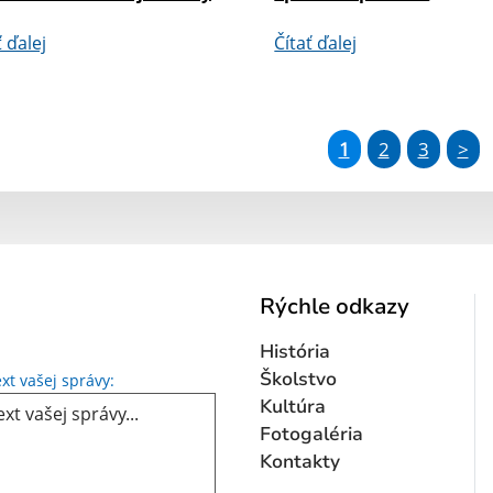
ť ďalej
Čítať ďalej
1
2
3
>
Rýchle odkazy
História
Text vašej správy...
Školstvo
xt vašej správy:
Kultúra
Fotogaléria
Kontakty