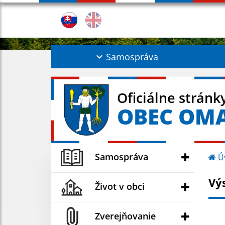
Samospráva
Oficiálne stránk
OBEC OM
Samospráva
Ú
Vý
Život v obci
Zverejňovanie