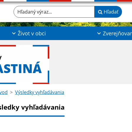
Hľadaný výraz...
Hľadať
Život v obci
Zverejňova
y
ASTINÁ
vod
Výsledky vyhľadávania
sledky vyhľadávania