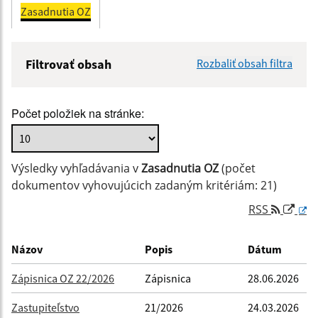
Zasadnutia OZ
Filtrovať obsah
Rozbaliť obsah filtra
Názov:
Počet položiek na stránke:
Popis:
Výsledky vyhľadávania v
Zasadnutia OZ
(počet
Dátum zverejnenia od:
dokumentov vyhovujúcich zadaným kritériám: 21)
RSS
Dátum zverejnenia do:
Názov
Popis
Dátum
Zápisnica OZ 22/2026
Zápisnica
28.06.2026
Filtrovať
Reset
Zastupiteľstvo
21/2026
24.03.2026