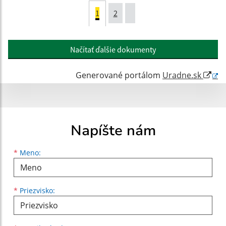
1
2
Načítať ďalšie dokumenty
Generované portálom
Uradne.sk
Napíšte nám
Meno
Priezvisko
E-mailová adresa
*
Meno:
*
Priezvisko: