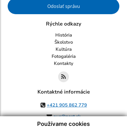
Google reCaptcha Response
Odoslať správu
Rýchle odkazy
História
Školstvo
Kultúra
Fotogaléria
Kontakty
Kontaktné informácie
+421 905 862 779
ouo@post.sk
Používame cookies