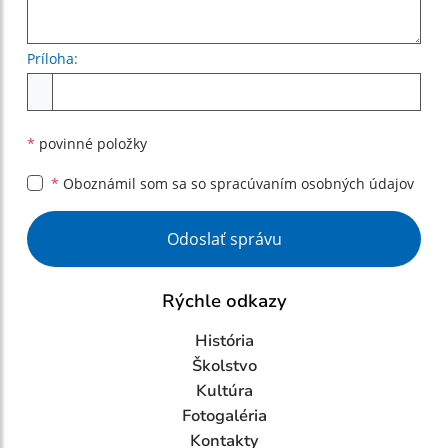
Príloha:
Príloha
*
povinné položky
*
Oboznámil som sa so
spracúvaním osobných údajov
Google reCaptcha Response
Odoslať správu
Rýchle odkazy
História
Školstvo
Kultúra
Fotogaléria
Kontakty