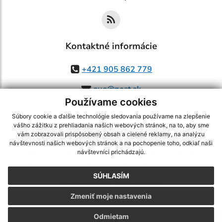
Kontaktné informácie
+421 905 862 779
ouo@post.sk
Používame cookies
Súbory cookie a ďalšie technológie sledovania používame na zlepšenie
vášho zážitku z prehliadania našich webových stránok, na to, aby sme
využite možnosť získavania aktuálnych informácií s využitím RSS
,
vám zobrazovali prispôsobený obsah a cielené reklamy, na analýzu
návštevnosti našich webových stránok a na pochopenie toho, odkiaľ naši
CMS systém (redakčný) systém ECHELON 2,
Mapa stránok
,
web portál
,
návštevníci prichádzajú.
webhosting
,
webex.digital, s.r.o.
,
domény
,
registrácia domény
,
spoločnosť webex.digital, s.r.o.
,
technický prevádzkovateľ
SÚHLASÍM
Posledná aktualizácia:
05.08.2026
Zmeniť moje nastavenia
Vytlačiť stránku
|
Vyhlásenie o prístupnosti
Autorské práva
|
Cookies
Odmietam
.
.
.
.